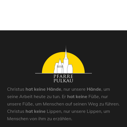
Christus
hat keine Hände
, nur unsere
Hände
, um
seine Arbeit heute zu tun. Er
hat keine
Füße, nur
unsere Füße, um Menschen auf seinen Weg zu führen.
Christus
hat keine
Lippen, nur unsere Lippen, um
Menschen von ihm zu erzählen.