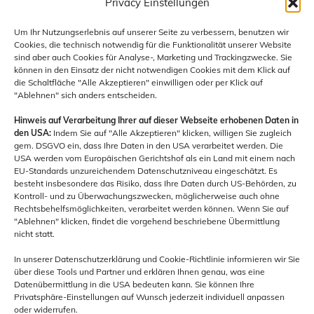
Privacy Einstellungen
Messintention online bestellen
Um Ihr Nutzungserlebnis auf unserer Seite zu verbessern, benutzen wir
Cookies, die technisch notwendig für die Funktionalität unserer Website
Kirchenführungen
sind aber auch Cookies für Analyse-, Marketing und Trackingzwecke. Sie
können in den Einsatz der nicht notwendigen Cookies mit dem Klick auf
Formulare, Downloads und Links
die Schaltfläche "Alle Akzeptieren" einwilligen oder per Klick auf
"Ablehnen" sich anders entscheiden.
Kontakt
Hinweis auf Verarbeitung Ihrer auf dieser Webseite erhobenen Daten in
den USA:
Indem Sie auf "Alle Akzeptieren" klicken, willigen Sie zugleich
gem. DSGVO ein, dass Ihre Daten in den USA verarbeitet werden. Die
Unsere Pfarre
USA werden vom Europäischen Gerichtshof als ein Land mit einem nach
Schottengasse 7, 3741 Pulkau
EU-Standards unzureichendem Datenschutzniveau eingeschätzt. Es
besteht insbesondere das Risiko, dass Ihre Daten durch US-Behörden, zu
Kontroll- und zu Überwachungszwecken, möglicherweise auch ohne
Rufen Sie uns an
Rechtsbehelfsmöglichkeiten, verarbeitet werden können. Wenn Sie auf
+43 2946 22 32
"Ablehnen" klicken, findet die vorgehend beschriebene Übermittlung
nicht statt.
Kanzleiöffnungszeiten
In unserer Datenschutzerklärung und Cookie-Richtlinie informieren wir Sie
Montag: 08:00 bis 12:00 Uhr Donnerstag: 13:00 bis
über diese Tools und Partner und erklären Ihnen genau, was eine
Datenübermittlung in die USA bedeuten kann. Sie können Ihre
17:00 Uhr
Privatsphäre-Einstellungen auf Wunsch jederzeit individuell anpassen
oder widerrufen.